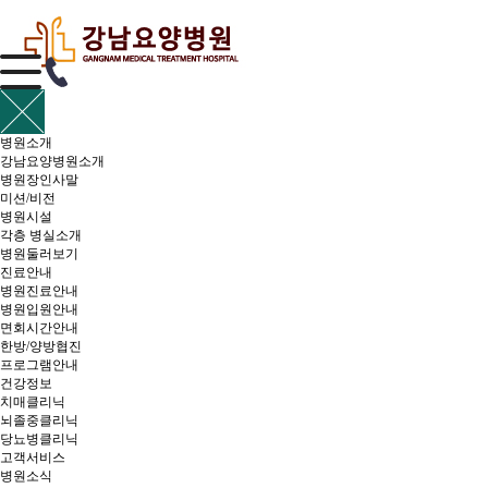
병원소개
강남요양병원소개
병원장인사말
미션/비전
병원시설
각층 병실소개
병원둘러보기
진료안내
병원진료안내
병원입원안내
면회시간안내
한방/양방협진
프로그램안내
건강정보
치매클리닉
뇌졸중클리닉
당뇨병클리닉
고객서비스
병원소식