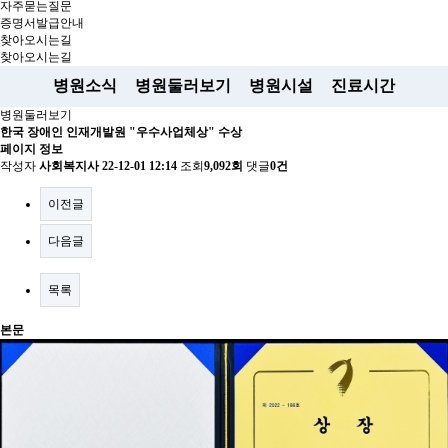
자주묻는질문
증명서발급안내
찾아오시는길
찾아오시는길
병원소식
병원둘러보기
병원시설
진료시간
병원둘러보기
한국 장애인 인재개발원 "우수사업체상" 수상
페이지 정보
작성자
사회복지사
22-12-01 12:14
조회
9,092회
댓글
0건
이전글
다음글
목록
본문