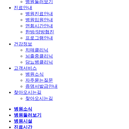
병원둘러보기
진료안내
병원진료안내
병원입원안내
면회시간안내
한방/양방협진
프로그램안내
건강정보
치매클리닉
뇌졸중클리닉
당뇨병클리닉
고객서비스
병원소식
자주묻는질문
증명서발급안내
찾아오시는길
찾아오시는길
병원소식
병원둘러보기
병원시설
진료시간