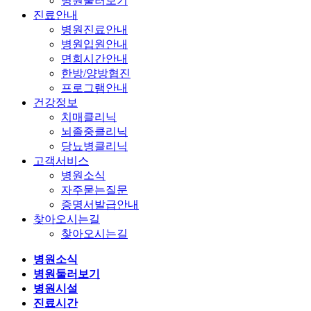
병원둘러보기
진료안내
병원진료안내
병원입원안내
면회시간안내
한방/양방협진
프로그램안내
건강정보
치매클리닉
뇌졸중클리닉
당뇨병클리닉
고객서비스
병원소식
자주묻는질문
증명서발급안내
찾아오시는길
찾아오시는길
병원소식
병원둘러보기
병원시설
진료시간